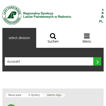
Zum Inhalt wechseln
A
A
Regionalna Dyrekcja
A
Lasów Państwowych w Radomiu
PL


select-division
Suchen
Menü

Nasza praca
O dyrekcji
Galeria zdjęć