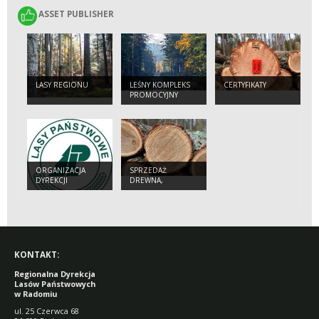
ASSET PUBLISHER
ASSET PUBLISHER
LASY REGIONU
LEŚNY KOMPLEKS
CERTYFIKATY
PROMOCYJNY
"PUSZCZA
ŚWIĘTOKRZYSKA"
ORGANIZACJA
SPRZEDAŻ
DYREKCJI
DREWNA,
CHOINEK,
SADZONEK
KONTAKT:
Regionalna Dyrekcja
Lasów Państwowych
w Radomiu
ul. 25 Czerwca 68