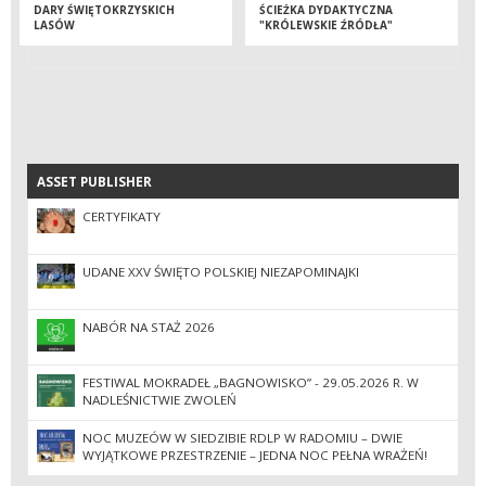
DARY ŚWIĘTOKRZYSKICH
ŚCIEŻKA DYDAKTYCZNA
LASÓW
"KRÓLEWSKIE ŹRÓDŁA"
ASSET PUBLISHER
ASSET PUBLISHER
CERTYFIKATY
UDANE XXV ŚWIĘTO POLSKIEJ NIEZAPOMINAJKI
NABÓR NA STAŻ 2026
FESTIWAL MOKRADEŁ „BAGNOWISKO” - 29.05.2026 R. W
NADLEŚNICTWIE ZWOLEŃ
NOC MUZEÓW W SIEDZIBIE RDLP W RADOMIU – DWIE
WYJĄTKOWE PRZESTRZENIE – JEDNA NOC PEŁNA WRAŻEŃ!