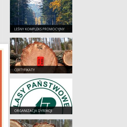
LEŚNY KOMPLEKS PROMOCYJNY
"PUSZCZA ŚWIĘTOKRZYSKA"
CERTYFIKATY
ORGANIZACJA DYREKCJI