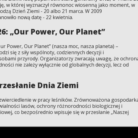
cję, w której wyznaczył równonoc wiosenną jako moment, w
dzą Dzień Ziemi - 20 albo 21 marca. W 2009
owiło nową datę - 22 kwietnia.
26: „Our Power, Our Planet”
ur Power, Our Planet” (nasza moc, nasza planeta) –
zi się z siły wspólnoty, codziennych decyzji i
sobami przyrody. Organizatorzy zwracają uwagę, że ochron
ności nie zależy wyłącznie od globalnych decyzji, lecz od
zesłanie Dnia Ziemi
odzwierciedlenie w pracy leśników. Zrównoważona gospodark
wialności lasów, ochrony różnorodności biologicznej i
owej, co bezpośrednio wpisuje się w przesłanie „Naszej