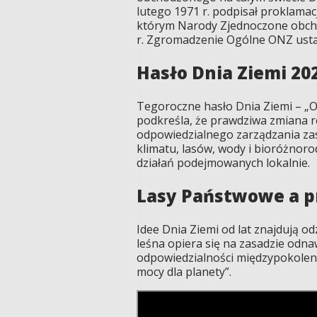
lutego 1971 r. podpisał proklama
którym Narody Zjednoczone obcho
r. Zgromadzenie Ogólne ONZ ustan
Hasło Dnia Ziemi 20
Tegoroczne hasło Dnia Ziemi – „O
podkreśla, że prawdziwa zmiana rod
odpowiedzialnego zarządzania za
klimatu, lasów, wody i bioróżnorod
działań podejmowanych lokalnie.
Lasy Państwowe a pr
Idee Dnia Ziemi od lat znajdują 
leśna opiera się na zasadzie odna
odpowiedzialności międzypokoleni
mocy dla planety”.