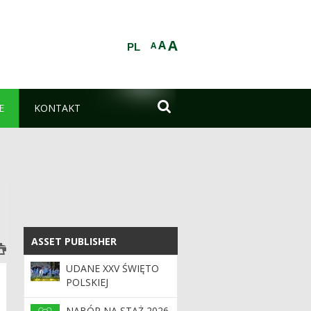
A
A
A
PL

E
KONTAKT
ASSET PUBLISHER
ASSET PUBLISHER
UDANE XXV ŚWIĘTO
POLSKIEJ
NIEZAPOMINAJKI
NABÓR NA STAŻ 2026