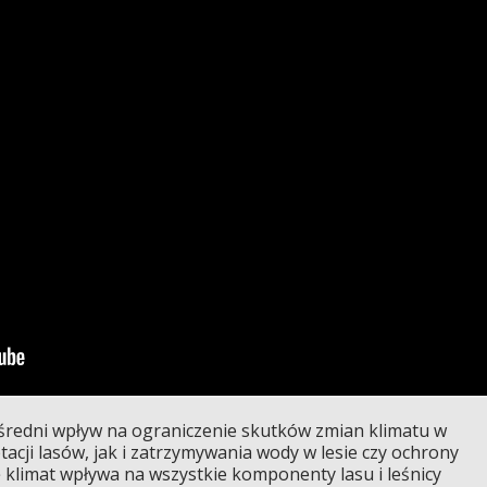
średni wpływ na ograniczenie skutków zmian klimatu w
cji lasów, jak i zatrzymywania wody w lesie czy ochrony
 klimat wpływa na wszystkie komponenty lasu i leśnicy