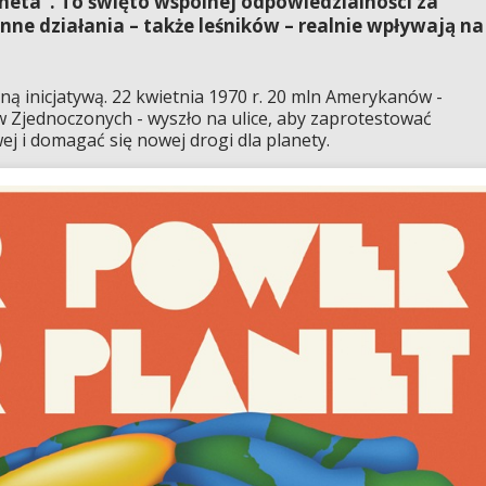
neta”. To święto wspólnej odpowiedzialności za
nne działania – także leśników – realnie wpływają na
ą inicjatywą. 22 kwietnia 1970 r. 20 mln Amerykanów -
w Zjednoczonych - wyszło na ulice, aby zaprotestować
j i domagać się nowej drogi dla planety.