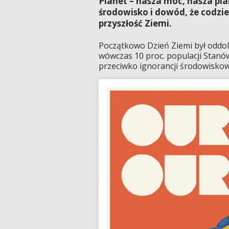
Planet – nasza moc, nasza pla
środowisko i dowód, że codzie
przyszłość Ziemi.
Początkowo Dzień Ziemi był oddoln
wówczas 10 proc. populacji Stanó
przeciwko ignorancji środowiskowe