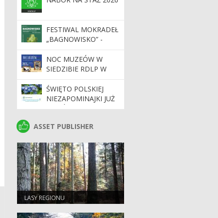
FESTIWAL MOKRADEŁ
„BAGNOWISKO” -
29.05.2026 R. W
NADLEŚNICTWIE
NOC MUZEÓW W
ZWOLEŃ
SIEDZIBIE RDLP W
RADOMIU – DWIE
WYJĄTKOWE
ŚWIĘTO POLSKIEJ
PRZESTRZENIE –
NIEZAPOMINAJKI JUŻ
JEDNA NOC PEŁNA
WKRÓTCE!
WRAŻEŃ!
ASSET PUBLISHER
ASSET PUBLISHER
LASY REGIONU