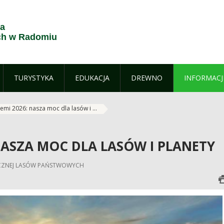
ja
h w Radomiu
TURYSTYKA
EDUKACJA
DREWNO
INFORMACJ
emi 2026: nasza moc dla lasów i ...
 NASZA MOC DLA LASÓW I PLANETY
ŁECZNEJ LASÓW PAŃSTWOWYCH