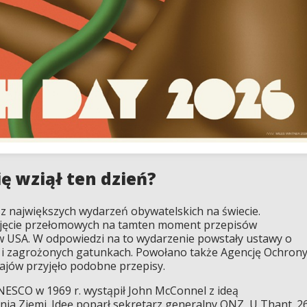
ię wziął ten dzień?
 z największych wydarzeń obywatelskich na świecie.
rzyjęcie przełomowych na tamten moment przepisów
w USA. W odpowiedzi na to wydarzenie powstały ustawy o
e i zagrożonych gatunkach. Powołano także Agencję Ochron
rajów przyjęło podobne przepisy.
UNESCO w 1969 r. wystąpił John McConnel z ideą
ia Ziemi. Ideę poparł sekretarz generalny ONZ, U Thant. 2