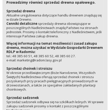
Prowadzimy również sprzedaż drewna opałowego.
Sprzedaż drewna
Aktualne uregulowania dotyczące handlu drewnem znajdują się
w dziale Drewno.
Cenniki detaliczne
sprzedaży drewna obowiązujące w
poszczególnych Nadleśnictwach znajdą Państwo na stronach
jednostek. Prosimy o kontakt telefoniczny z Nadleśnictwem, jeśli
interesuje Państwa zakup drewna.
Więcej informacji na temat możliwości i zasad zakupu
drewna, można uzyskać w Wydziale Gospodarki Drewnem
RDLP w Radomiu:
tel.: 48 385 60 51, 48 385 60 52, 48 385 60 27.
e-mail: marketing@radom.lasy.gov.pl
Sprzedaż choinek i stroiszu
W okresie przedświątecznym (Boże Narodzenie, Wszystkich
Świętych) Nadleśnictwa oferują sprzedaż choinek i stroiszu
pozyskanych przy pracach pielęgnacyjnych prowadzonych w
drzewostanach, a także ze specjalnie zakładanych plantacji
choinkowych.
Sprzedaż sadzonek
Sprzedaż sadzonek odbywa się na szkółkach leśnych. W sprawie
zakupu sadzonek prosimy o kontakt z poszczególnymi