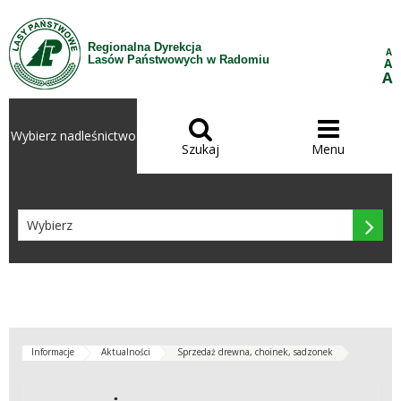
Przejdź do treści
Regionalna Dyrekcja
A
Lasów Państwowych w Radomiu
A
A


Wybierz nadleśnictwo
Szukaj
Menu

Informacje
Aktualności
Sprzedaż drewna, choinek, sadzonek