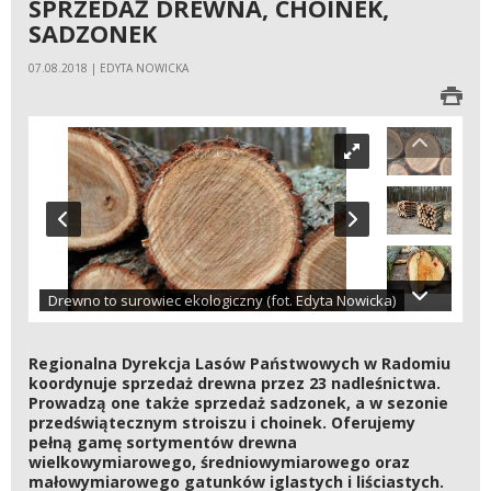
SPRZEDAŻ DREWNA, CHOINEK,
SADZONEK
07.08.2018 | EDYTA NOWICKA
Drewno to surowiec ekologiczny (fot. Edyta Nowicka)
Regionalna Dyrekcja Lasów Państwowych w Radomiu
koordynuje sprzedaż drewna przez 23 nadleśnictwa.
Prowadzą one także sprzedaż sadzonek, a w sezonie
przedświątecznym stroiszu i choinek. Oferujemy
pełną gamę sortymentów drewna
wielkowymiarowego, średniowymiarowego oraz
małowymiarowego gatunków iglastych i liściastych.