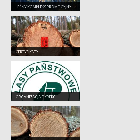
LEŚNY KOMPLEKS PROMOCYJNY
"PUSZCZA ŚWIĘTOKRZYSKA"
CERTYFIKATY
ORGANIZACJA DYREKCJI