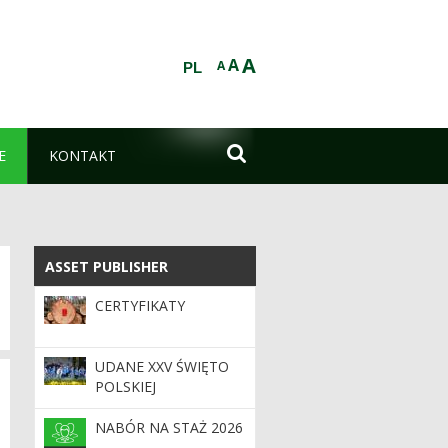
A
A
A
PL

E
KONTAKT
ASSET PUBLISHER
ASSET PUBLISHER
CERTYFIKATY
UDANE XXV ŚWIĘTO
POLSKIEJ
NIEZAPOMINAJKI
NABÓR NA STAŻ 2026