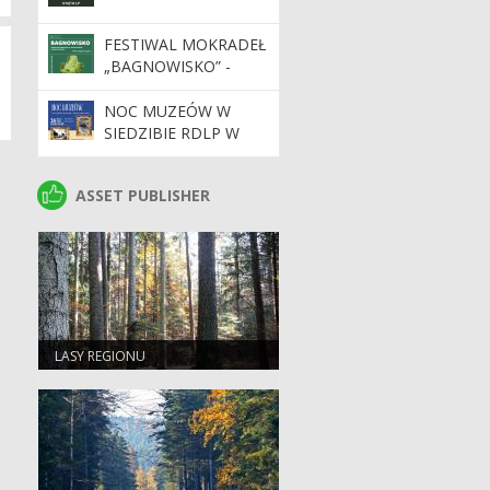
FESTIWAL MOKRADEŁ
„BAGNOWISKO” -
29.05.2026 R. W
NADLEŚNICTWIE
NOC MUZEÓW W
ZWOLEŃ
SIEDZIBIE RDLP W
RADOMIU – DWIE
WYJĄTKOWE
ASSET PUBLISHER
ASSET PUBLISHER
PRZESTRZENIE –
JEDNA NOC PEŁNA
WRAŻEŃ!
LASY REGIONU