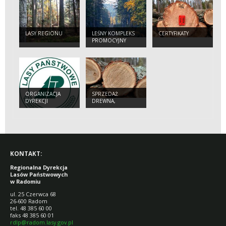
LASY REGIONU
LEŚNY KOMPLEKS
CERTYFIKATY
PROMOCYJNY
"PUSZCZA
ŚWIĘTOKRZYSKA"
ORGANIZACJA
SPRZEDAŻ
DYREKCJI
DREWNA,
CHOINEK,
SADZONEK
KONTAKT:
Regionalna Dyrekcja
Lasów Państwowych
w Radomiu
ul. 25 Czerwca 68
26-600 Radom
tel. 48 385 60 00
faks 48 385 60 01
rdlp@radom.lasy.gov.pl