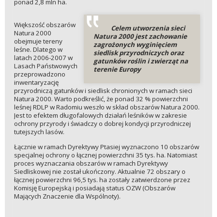
ponad 2,8 mln ha.
Większość obszarów
Celem utworzenia sieci
Natura 2000
Natura 2000 jest zachowanie
obejmuje tereny
zagrożonych wyginięciem
leśne. Dlatego w
siedlisk przyrodniczych oraz
latach 2006-2007 w
gatunków roślin i zwierząt na
Lasach Państwowych
terenie Europy
przeprowadzono
inwentaryzację
przyrodniczą gatunków i siedlisk chronionych w ramach sieci
Natura 2000. Warto podkreślić, że ponad 32 % powierzchni
leśnej RDLP w Radomiu weszło w skład obszarów Natura 2000.
Jest to efektem długofalowych działań leśników w zakresie
ochrony przyrody i świadczy o dobrej kondycji przyrodniczej
tutejszych lasów.
Łącznie w ramach Dyrektywy Ptasiej wyznaczono 10 obszarów
specjalnej ochrony o łącznej powierzchni 35 tys. ha. Natomiast
proces wyznaczania obszarów w ramach Dyrektywy
Siedliskowej nie został ukończony. Aktualnie 72 obszary o
łącznej powierzchni 96,5 tys. ha zostały zatwierdzone przez
Komisję Europejską i posiadają status OZW (Obszarów
Mających Znaczenie dla Wspólnoty).