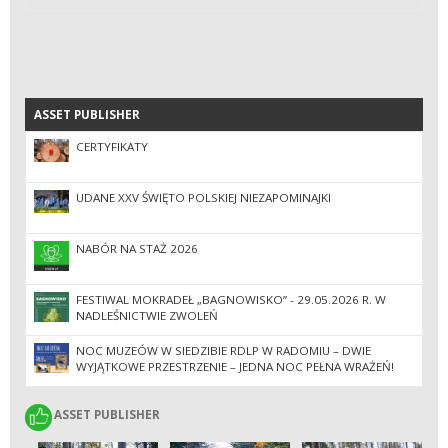
ASSET PUBLISHER
ASSET PUBLISHER
CERTYFIKATY
UDANE XXV ŚWIĘTO POLSKIEJ NIEZAPOMINAJKI
NABÓR NA STAŻ 2026
FESTIWAL MOKRADEŁ „BAGNOWISKO” - 29.05.2026 R. W
NADLEŚNICTWIE ZWOLEŃ
NOC MUZEÓW W SIEDZIBIE RDLP W RADOMIU – DWIE
WYJĄTKOWE PRZESTRZENIE – JEDNA NOC PEŁNA WRAŻEŃ!
ASSET PUBLISHER
ASSET PUBLISHER