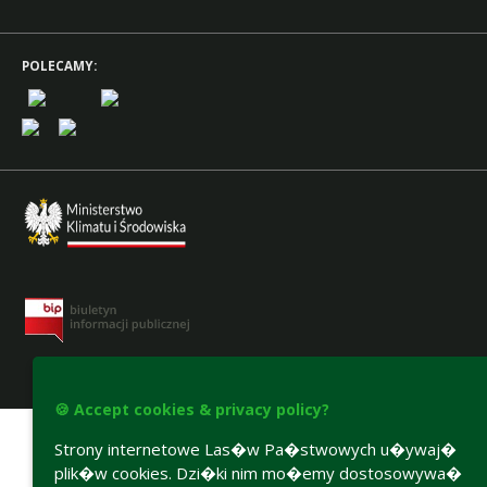
POLECAMY:
Accesibility declaration
🍪 Accept cookies & privacy policy?
Strony internetowe Las�w Pa�stwowych u�ywaj�
plik�w cookies. Dzi�ki nim mo�emy dostosowywa�