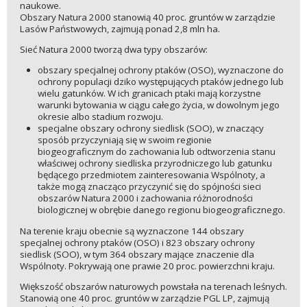
naukowe.
Obszary Natura 2000 stanowią 40 proc. gruntów w zarządzie
Lasów Państwowych, zajmują ponad 2,8 mln ha.
Sieć Natura 2000 tworzą dwa typy obszarów:
obszary specjalnej ochrony ptaków (OSO), wyznaczone do
ochrony populacji dziko występujących ptaków jednego lub
wielu gatunków. W ich granicach ptaki mają korzystne
warunki bytowania w ciągu całego życia, w dowolnym jego
okresie albo stadium rozwoju.
specjalne obszary ochrony siedlisk (SOO), w znaczący
sposób przyczyniają się w swoim regionie
biogeograficznym do zachowania lub odtworzenia stanu
właściwej ochrony siedliska przyrodniczego lub gatunku
będącego przedmiotem zainteresowania Wspólnoty, a
także mogą znacząco przyczynić się do spójności sieci
obszarów Natura 2000 i zachowania różnorodności
biologicznej w obrębie danego regionu biogeograficznego.
Na terenie kraju obecnie są wyznaczone 144 obszary
specjalnej ochrony ptaków (OSO) i 823 obszary ochrony
siedlisk (SOO), w tym 364 obszary mające znaczenie dla
Wspólnoty. Pokrywają one prawie 20 proc. powierzchni kraju.
Większość obszarów naturowych powstała na terenach leśnych.
Stanowią one 40 proc. gruntów w zarządzie PGL LP, zajmują