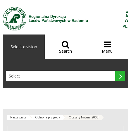
Skip to Content
A
A
Regionalna Dyrekcja
A
Lasów Państwowych w Radomiu
PL


Select division
Search
Menu

Nasza praca
Ochrona przyrody
Obszary Natura 2000